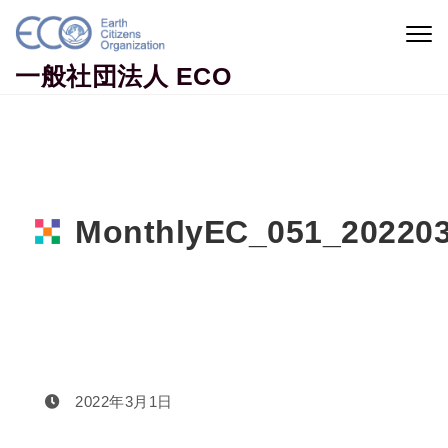
Skip to content
Togg
navig
一般社団法人 ECO
MonthlyEC_051_20220
Home
MonthlyEC_051_202203
2022年3月1日