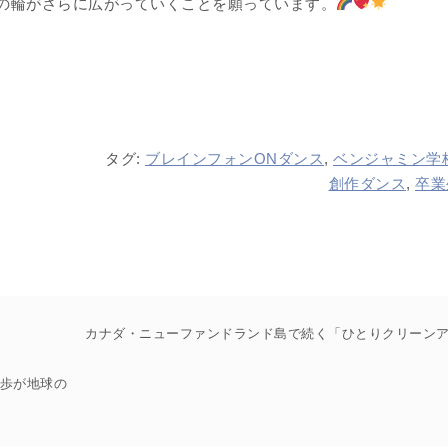
の輪がさらに広がっていくことを願っています。
タグ:
ブレインフォンONダンス
,
ベンジャミン学
創作ダンス
,
卒業
カナダ・ニューファンドランド島で続く「ひとりクリーン
一歩が地球の