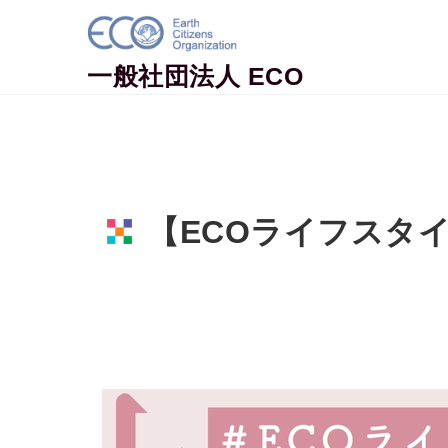
Skip to content
一般社団法人 ECO
【ECOライフスタ
Home
地球市民コラム
【ECOラ