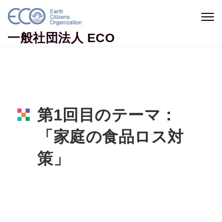
Skip to content
Togg
navig
一般社団法人 ECO
第1回目のテーマ：
「家庭の食品ロス対
策」
Home
意識調査
第1回目のテーマ：「家庭の食品ロス対策」