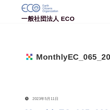
Skip to content
一般社団法人 ECO
MonthlyEC_065_2
Home
MonthlyEC_065_202305
2023年5月11日