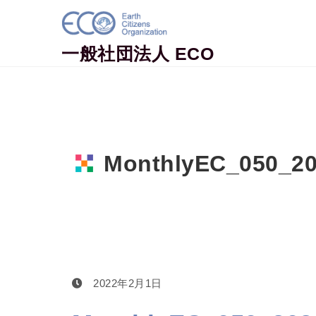
Skip to content
一般社団法人 ECO
MonthlyEC_050_2
Home
MonthlyEC_050_202202
2022年2月1日