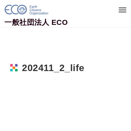
Skip to content
Togg
navig
一般社団法人 ECO
202411_2_life
Home
地球市民コラム
【ECOライフスタイル】地球を守る エコボック
ス
202411_2_life