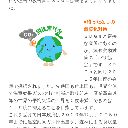
科や理科の教科書にＳＤＧｓが載るようになりまし
た。
■待ったなしの
温暖化対策
ＳＤＧｓと密接
な関係にあるの
が、気候変動対
策の「パリ協
定」です。ＳＤ
Ｇｓと同じ２０
１５年国連の会
議で採択されました。先進国も途上国も、世界全体
で温室効果ガスの排出削減に取り組み、産業革命以
降の世界の平均気温の上昇を２度未満、できれば
１．５度に抑えることを目指しています。
これを受けて日本政府は２０２０年10月、２０５０
年までに温室効果ガス排出量を、森林による吸収量