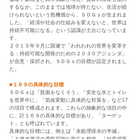
するなか、このままでは地球が持たない、生活が続
けられないという危機感から、ＳＤＧｓが生まれま
した。「経済や社会の仕組みを変えないと、世界は
持続不可能になる」という認識が土台になっていま
す。
２０１５年９月に国連で「われわれの世界を変革す
る：持続可能な開発のための２０３０アジェンダ」
が合意・採択され、ＳＤＧｓの目標が設定されまし
た。
■１６９の具体的な目標
ＳＤＧｓは「貧困をなくそう」「安全な水とトイレ
を世界中に」「気候変動に具体的な対策を」など17
の項目で構成されます。これらの抽象的な項目の中
に、計１６９の具体的な目標があり、「ターゲッ
ト」とも呼ばれています。
具体的な目標には、例えば「未処理排水の半減」
「５歳未満児の予防可能な死亡を根絶」「妊産婦死