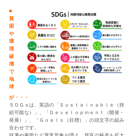
■
貧
困
や
環
境
破
壊
で
地
球
が・・・
ＳＤＧｓは、英語の「Ｓｕｓｔａｉｎａｂｌｅ（持
続可能な）」、「Ｄｅｖｅｌｏｐｍｅｎｔ（開発・
発展）」、「Ｇｏａｌｓ（目標）」の頭文字の組み
合わせです。
猛暑や豪雨など異常気象が増え、貧富の格差も拡大