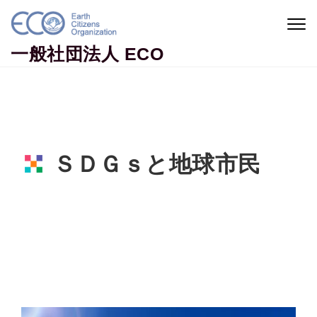
Skip to content
Togg
navig
一般社団法人 ECO
ＳＤＧｓと地球市民
Home
地球市民コラム
ＳＤＧｓと地球市民