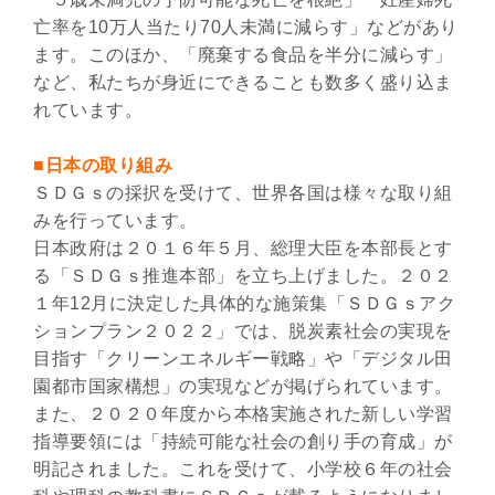
亡率を10万人当たり70人未満に減らす」などがあり
ます。このほか、「廃棄する食品を半分に減らす」
など、私たちが身近にできることも数多く盛り込ま
れています。
■日本の取り組み
ＳＤＧｓの採択を受けて、世界各国は様々な取り組
みを行っています。
日本政府は２０１６年５月、総理大臣を本部長とす
る「ＳＤＧｓ推進本部」を立ち上げました。２０２
１年12月に決定した具体的な施策集「ＳＤＧｓアク
ションプラン２０２２」では、脱炭素社会の実現を
目指す「クリーンエネルギー戦略」や「デジタル田
園都市国家構想」の実現などが掲げられています。
また、２０２０年度から本格実施された新しい学習
指導要領には「持続可能な社会の創り手の育成」が
明記されました。これを受けて、小学校６年の社会