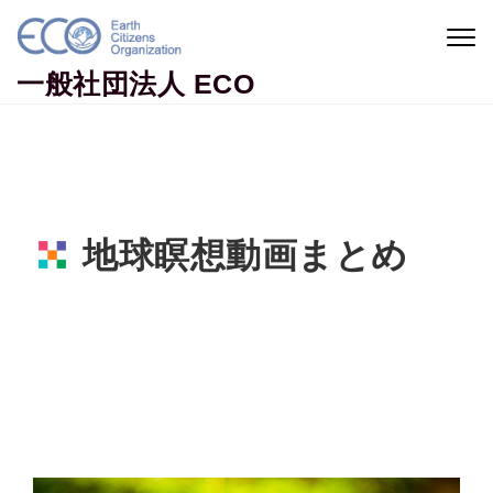
Skip to content
Togg
navig
一般社団法人 ECO
地球瞑想動画まとめ
Home
地球市民コラム
地球瞑想動画まとめ