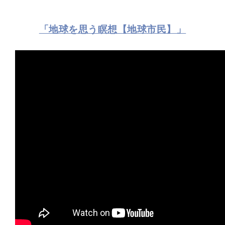
「地球を思う瞑想【地球市民】」