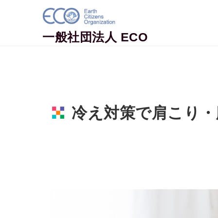
Skip to content
一般社団法人 ECO
冷え対策で肩こり・
Home
地球市民コラム
冷え対策で