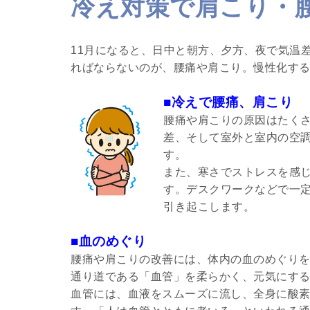
冷え対策で肩こり・
11月になると、日中と朝方、夕方、夜で気温
ればならないのが、腰痛や肩こり。慢性化す
■冷えで腰痛、肩こり
腰痛や肩こりの原因はたく
差、そして室外と室内の空
す。
また、寒さでストレスを感
す。デスクワークなどで一
引き起こします。
■血のめぐり
腰痛や肩こりの改善には、体内の血のめぐり
通り道である「血管」を柔らかく、元気にす
血管には、血液をスムーズに流し、全身に酸