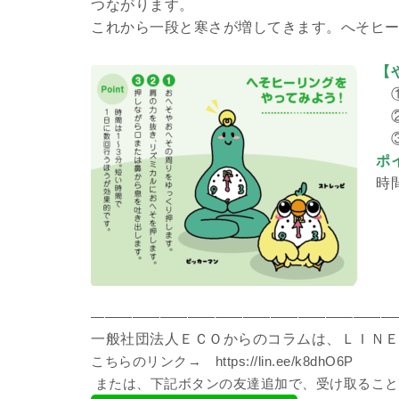
つながります。
これから一段と寒さが増してきます。へそヒ
【
①
②
③
ポ
時
――――――――――――――――――――――
一般社団法人ＥＣＯからのコラムは、ＬＩＮ
こちらのリンク→ https://lin.ee/k8dhO6P
または、下記ボタンの友達追加で、受け取ること