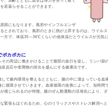
通り、加齢とともに血管は弾力を失って硬く
管を若返らせることができます。
の原因にもなります。風邪やインフルエンザ
なるとされており、風邪のときに熱が上昇するのは、ウイルス
一方で、体温35～36℃くらいの低体温だとウイルスが元気
でポカポカに
へその周辺に働きかけることで腹部の血行を促し、リンパ節
免疫反応や老廃物の排出を盛んにする健康法です。
激して腸内環境を整えるとともに、腸の中に溜まっている血
身に循環させていきます。血液循環の改善によって、短時間
のが感じられるのが特徴。腸のぜん動運動の活発化により、ダ
的な緊張もほぐれるため、心のリラックスやストレス解消へと