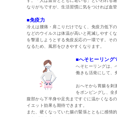
す。「人は血管とともに老いる」といわれる
なりがちですが、生活習慣に気をつければ血
■免疫力
冷えは腰痛・肩こりだけでなく、免疫力低下
などのウイルスは体温が高いと死滅しやすく
を撃退しようとする免疫反応の一環です。その
なるため、風邪をひきやすくなります。
■へそヒーリング
へそヒーリングは、
働きも活発にして、
おへそから胃腸を刺
をポンピングし、全
腹部から下半身や足先まですぐに温かくなる
イエット効果も期待できます。
また、硬くなっていた腸の緊張とともに感情