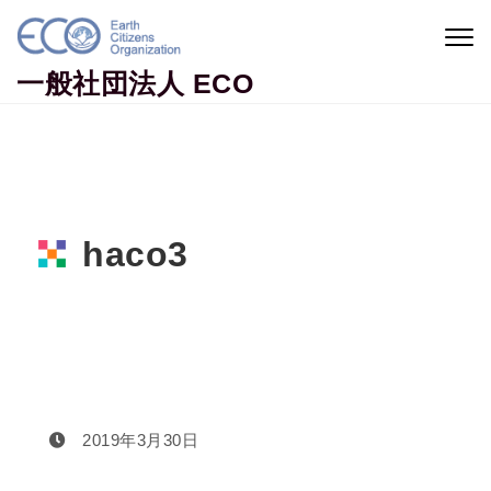
Skip to content
Togg
navig
一般社団法人 ECO
haco3
Home
haco3
2019年3月30日