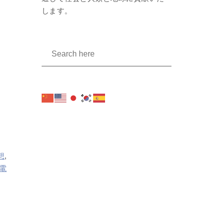
します。
想
,
電