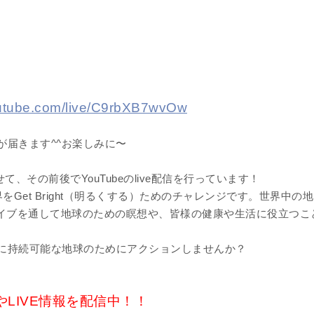
outube.com/live/C9rbXB7wvOw
届きます^^お楽しみに〜
、その前後でYouTubeのlive配信を行っています！
界をGet Bright（明るくする）ためのチャレンジです。世界中の地
eライブを通して地球のための瞑想や、皆様の健康や生活に役立つこ
に持続可能な地球のためにアクションしませんか？
LIVE情報を
配信中！！