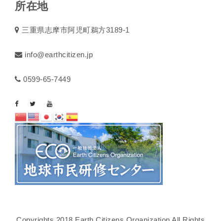
所在地
三重県志摩市阿児町鵜方3189-1
info@earthcitizen.jp
0599-65-7449
Copyrights 2018 Earth Citizens Organization All Rights