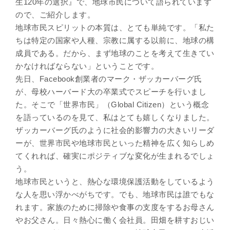
生120年の選択』で、地球市民について語られています
ので、ご紹介します。
地球市民スピリットの本質は、とても単純です。「私た
ちは特定の国家や人種、宗教に属する以前に、地球の構
成員である。だから、まず地球のことを考えて生きてい
かなければならない」ということです。
先日、Facebook創業者のマーク・ザッカーバーグ氏
が、母校ハーバード大の卒業式でスピーチを行いまし
た。そこで「世界市民」（Global Citizen）という概念
を語っているのを見て、私はとても嬉しくなりました。
ザッカーバーグ氏のように社会的影響力の大きいリーダ
ーが、世界市民や地球市民といった精神を広く知らしめ
てくれれば、確実にポジティブな変化が生まれるでしょ
う。
地球市民というと、熱心な環境保護活動をしているよう
な人を思い浮かべがちです。でも、地球市民は誰でもな
れます。家族のために掃除や食事の支度をするお母さん
やお父さん。日々熱心に働く会社員。田畑を耕すおじい