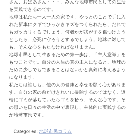
さん、おばあさん・・・。みんな地球市民としての生活
を実践できるのです。
地球は私たち一人一人の家です。やっとのことで手に入
れた新車にクギでひっかきキズをつくられたら、だれで
もガッカリするでしょう。何者かが我が子を傷つけよう
としたら、必死に守ろうとするでしょう。地球に対して
も、そんな心をもたなければなりません。
地球市民として生きるための第一歩は、「主人意識」を
もつことです。自分の人生の真の主人になると、地球の
ために少しでもできることはないかと真剣に考えるよう
になります。
私たちは誰しも、他の人の健康と幸せを願う心がありま
す。自分の家の前だけきれいに掃除するのではなく、道
端にゴミが落ちていたらゴミを拾う、そんな心です。そ
の思いを日々の生活の中で表現し、主体的に実践するの
が地球市民です。
Categories:
地球市民コラム