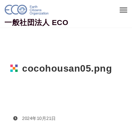
Skip to content
Togg
navig
一般社団法人 ECO
cocohousan05.png
Home
cocohousan05.png
2024年10月21日