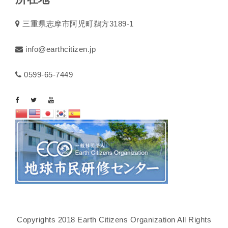
三重県志摩市阿児町鵜方3189-1
info@earthcitizen.jp
0599-65-7449
Copyrights 2018 Earth Citizens Organization All Rights