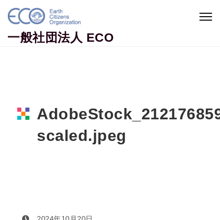
Skip to content
Togg
navig
一般社団法人 ECO
AdobeStock_212176859
scaled.jpeg
Home
AdobeStock_212176859-scaled.jpeg
2024年10月20日