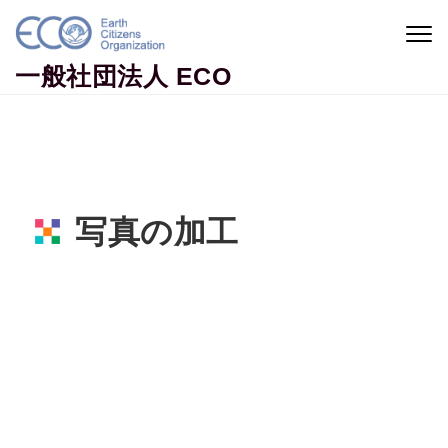
Skip to content
Togg
navig
一般社団法人 ECO
写真の加工
Home
活動ニュース
笑顔と元気が広がる！地球市民による歌のレッス
ン
写真の加工