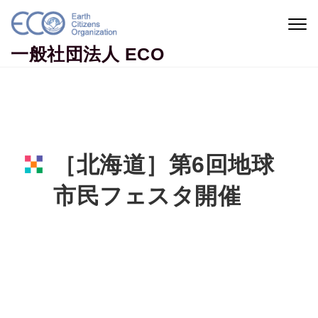
Skip to content
Togg
navig
一般社団法人 ECO
［北海道］第6回地球
市民フェスタ開催
Home
活動ニュース
［北海道］第6回地球市民フェスタ開催