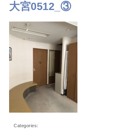
大宮0512_③
Categories: