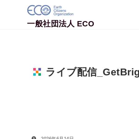
Skip to content
一般社団法人 ECO
ライブ配信_GetBr
Home
イベント情報
【GetBr
ライブ配信_GetBrightチャレンジ_サムネイル
2026年6月14日