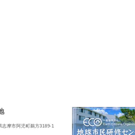
地
志摩市阿児町鵜方3189-1