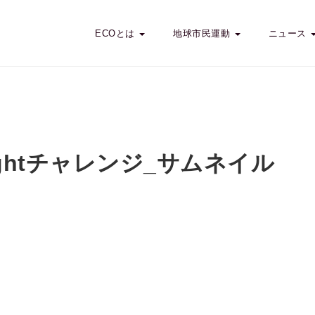
ECOとは
地球市民運動
ニュース
ightチャレンジ_サムネイル
ightチャレンジ】地球市民の日 ～あなたの一歩が地球の希望になる～