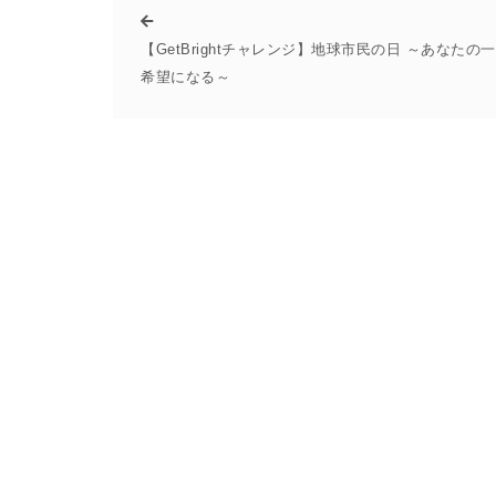
【GetBrightチャレンジ】地球市民の日 ～あなたの
希望になる～