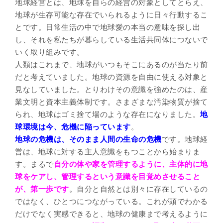
地球経営とは、地球を自らの経営の対象としてとらえ、
地球が生存可能な存在でいられるように日々行動するこ
とです。日常生活の中で地球愛の本当の意味を探し出
し、それを私たちが暮らしている生活共同体につないで
いく取り組みです。
人類はこれまで、地球がいつもそこにあるのが当たり前
だと考えていました。地球の資源を自由に使える対象と
見なしていました。とりわけその意識を強めたのは、産
業文明と資本主義体制です。さまざまな汚染物質が捨て
られ、地球はゴミ捨て場のような存在になりました。
地
球環境は今、危機に陥っています
。
地球の危機は、そのまま人間の生命の危機
です。地球経
営は、地球に対する主人意識をもつことから始まりま
す。まるで
自分の体や家を管理するように、主体的に地
球をケアし、管理するという意識を目覚めさせること
が、第一歩です
。自分と自然とは別々に存在しているの
ではなく、ひとつにつながっている。これが頭でわかる
だけでなく実感できると、地球の健康まで考えるように