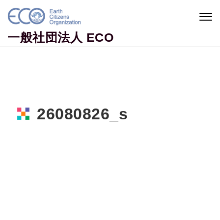
Skip to content
Togg
navig
一般社団法人 ECO
26080826_s
Home
活動ニュース
市役所保健師の傍ら広げる地球市民活動
26080826_s