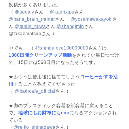
投稿が多くありました。
（
＠ueda.y
さん
@kaorixipu
さん
@hana_brain_trainer
さん
@yosamawakayoki
さ
ん
@tenjin_miwa
さん
@shanqimin
さん
@takaematsuoさん ）
中でも、 （
@shingalove100000000
さん ) は、
1000日間クリーンアップ活動
をされてい毎日つづけ
て、15日には560日目になったそうです。
★ふつうは使用後に捨ててしまう
コーヒーかすを活
用
することを教えてくださった
（
@bathcafe_official
さん ）
★卵のプラスティック容器を紙容器に変えること
で、
地球にもお財布にもeco
になるアクションされ
ている
（
@reiko_shinagawa
さん ）