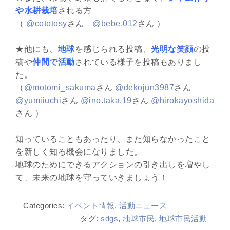
や水耕栽培
される方
（
@cototosy
さん
@bebe.012
さん ）
★他にも、
地球
を感じられる投稿、
光明な笑顔
の投
稿や
仲間で活動
されている様子を投稿もありまし
た。
（
@motomi_sakuma
さん
@dekojun3987
さん
@yumiiuchi
さん
@ino.taka.19
さん
@hirokayoshida
さん ）
知っていることもあったり、また知らなかったこと
を新しく知る機会になりました。
地球のためにできるアクションの引き出しを増やし
て、未来の地球を守っていきましょう！
Categories:
イベント情報
,
活動ニュース
タグ:
sdgs
,
地球市民
,
地球市民活動