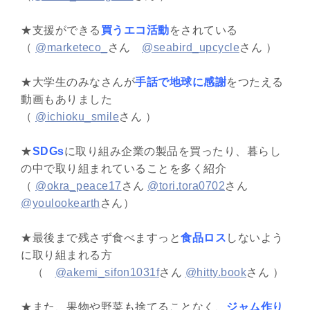
★支援ができる
買うエコ活動
をされている
（
@marketeco_
さん
@seabird_upcycle
さん ）
★大学生のみなさんが
手話で地球に感謝
をつたえる
動画もありました
（
@ichioku_smile
さん ）
★
SDGs
に取り組み企業の製品を買ったり、暮らし
の中で取り組まれていることを多く紹介
（
@okra_peace17
さん
@tori.tora0702
さん
@youlookearth
さん）
★最後まで残さず食べますっと
食品ロス
しないよう
に取り組まれる方
（
@akemi_sifon1031f
さん
@hitty.book
さん ）
★また、果物や野菜も捨てることなく、
ジャム作り