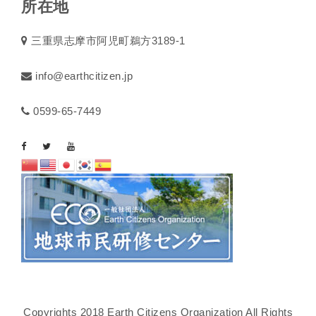
所在地
三重県志摩市阿児町鵜方3189-1
info@earthcitizen.jp
0599-65-7449
Copyrights 2018 Earth Citizens Organization All Rights