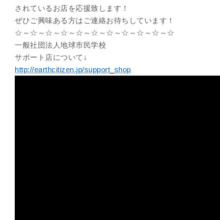
されているお店を応援致します！
ぜひご興味ある方はご連絡お待ちしています！
☆～☆～☆～☆～☆～☆～☆～☆～☆～☆～☆
一般社団法人地球市民学校
サポート店について↓
http://earthcitizen.jp/support_shop