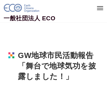
Skip to content
Togg
navig
一般社団法人 ECO
GW地球市民活動報告
「舞台で地球気功を披
露しました！」
Home
活動ニュース
GW地球市民活動報告「舞台で地球気功を披露し
ました！」