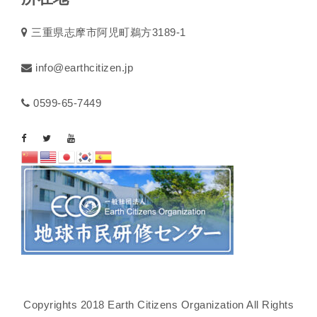
三重県志摩市阿児町鵜方3189-1
info@earthcitizen.jp
0599-65-7449
Copyrights 2018 Earth Citizens Organization All Rights