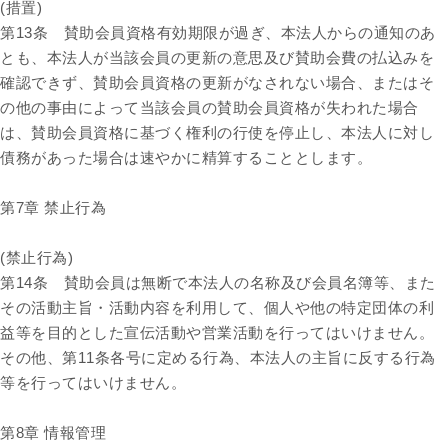
(措置)
第13条 賛助会員資格有効期限が過ぎ、本法人からの通知のあ
とも、本法人が当該会員の更新の意思及び賛助会費の払込みを
確認できず、賛助会員資格の更新がなされない場合、またはそ
の他の事由によって当該会員の賛助会員資格が失われた場合
は、賛助会員資格に基づく権利の行使を停止し、本法人に対し
債務があった場合は速やかに精算することとします。
第7章 禁止行為
(禁止行為)
第14条 賛助会員は無断で本法人の名称及び会員名簿等、また
その活動主旨・活動内容を利用して、個人や他の特定団体の利
益等を目的とした宣伝活動や営業活動を行ってはいけません。
その他、第11条各号に定める行為、本法人の主旨に反する行為
等を行ってはいけません。
第8章 情報管理