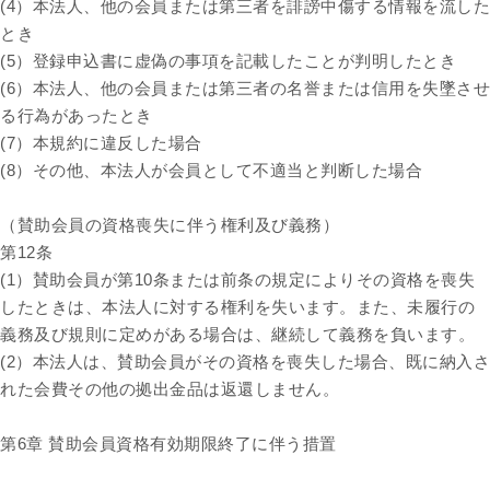
(4）本法人、他の会員または第三者を誹謗中傷する情報を流した
とき
(5）登録申込書に虚偽の事項を記載したことが判明したとき
(6）本法人、他の会員または第三者の名誉または信用を失墜させ
る行為があったとき
(7）本規約に違反した場合
(8）その他、本法人が会員として不適当と判断した場合
（賛助会員の資格喪失に伴う権利及び義務）
第12条
(1）賛助会員が第10条または前条の規定によりその資格を喪失
したときは、本法人に対する権利を失います。また、未履行の
義務及び規則に定めがある場合は、継続して義務を負います。
(2）本法人は、賛助会員がその資格を喪失した場合、既に納入さ
れた会費その他の拠出金品は返還しません。
第6章 賛助会員資格有効期限終了に伴う措置