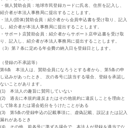
・個人賛助会員：地球市民登録カードに氏名、住所を記入し、
紹介者が本法人事務局に提出することします。
・法人(団体)賛助会員：紹介者から会員申込書を受け取り、記入
し、紹介者が本法人事務局に提出することします。
・サポート店賛助会員：紹介者からサポート店申込書を受け取
り、記入し、紹介者が本法人事務局に提出することします。
（3）第７条に定める年会費の納入日を登録日とします。
（登録の不承認等）
第6条 本法人は、賛助会員になろうとする者から、第5条の申
し込みがあったとき、 次の各号に該当する場合、登録を承認し
ないことがあります。
(1) 本法人の趣旨に賛同していない
(2) 過去に本規約違反またはその他規約に違反しことを理由と
して除名または退会処分をうけたことがある
(3) 第5条の登録申込の記載事項に、虚偽記載、誤記または記入
漏れがあるとき
(4) その他、前各号に準ずる場合で、本法人が登録を適当でな