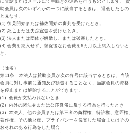
に電話またはメールにて手続きの連絡を行うものとします。 賛
助会員は次のいずれかの一つに該当するときは、退会したもの
と見なす。
(1) 後見開始または補佐開始の審判を受けたとき。
(2) 死亡または失踪宣告を受けたとき。
(3) 法人または団体が解散し、または破産したとき。
(4) 会費を納入せず、督促後なお会費を6カ月以上納入しないと
き。
（除名）
第11条 本法人は賛助会員が次の各号に該当するときは、当該
会員に対し事前に通知及び勧告することなく、当該会員の資格
を停止または解除することができます。
(1）会費が支払われないとき
(2）内外の諸法令または公序良俗に反する行為を行ったとき
(3）本法人、他の会員または第三者の商標権、特許権、意匠権、
著作権、その他財産、プライバシーを侵害した場合またはその
おそれのある行為をした場合