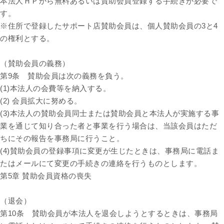
本法人ＨＰから無料あるいは賛助会員登録する手続きが必要で
す。
※住所で登録したサポート店賛助会員は、個人賛助会員の3と4
の権利とする。
（賛助会員の義務）
第9条 賛助会員は次の義務を負う。
(1)本法人の会費等を納入する。
(2) 会員拡大に努める。
(3)本法人の賛助会員同士または賛助会員と本法人が実施する事
業を通じて知り合った者と事業を行う場合は、当該会員はただ
ちにその報告を事務局に行うこと。
(4)賛助会員の登録事項に変更が生じたときは、事務局に電話ま
たはメールにて変更の手続きの連絡を行うものとします。
第5章 賛助会員資格の喪失
（退会）
第10条 賛助会員が本法人を退会しようとするときは、事務局